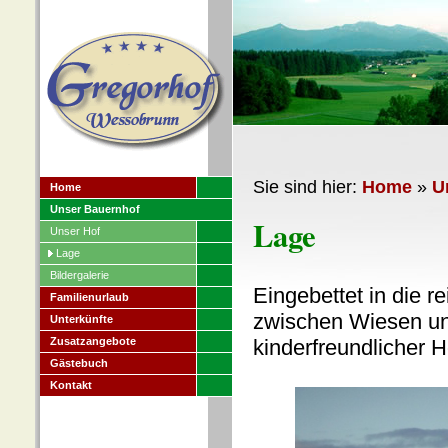
Sie sind hier:
Home
»
U
Home
Unser Bauernhof
Lage
Unser Hof
Lage
Bildergalerie
Eingebettet in die r
Familienurlaub
zwischen Wiesen und
Unterkünfte
Zusatzangebote
kinderfreundlicher H
Gästebuch
Kontakt